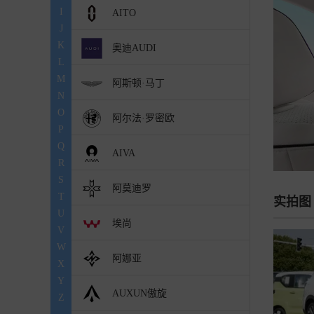
I
AITO
J
K
奥迪AUDI
L
M
阿斯顿·马丁
N
O
阿尔法·罗密欧
P
Q
AIVA
R
S
阿莫迪罗
T
实拍图
U
埃尚
V
W
阿娜亚
X
Y
AUXUN傲旋
Z