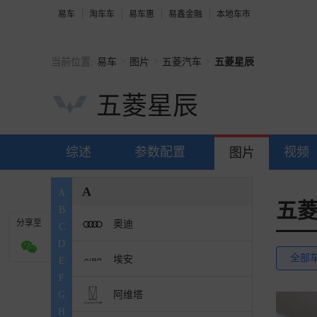
易车
淘车车
易车惠
易鑫金融
本地车市
>
>
>
当前位置:
易车
图片
五菱汽车
五菱星辰
五菱星辰
综述
参数配置
视频
图片
A
A
五
B
分享至
奥迪
C
D
全部
埃安
E
F
阿维塔
G
H