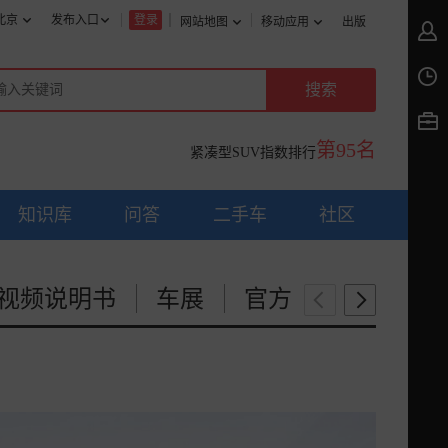
北京
发布入口
登录
网站地图
移动应用
出版
第95名
紧凑型SUV指数排行
知识库
问答
二手车
社区
视频说明书
车展
官方
图片说明