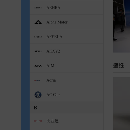
AEHRA
Alpha Motor
AFEELA
AKXY2
壁纸
AIM
Adria
AC Cars
B
比亚迪