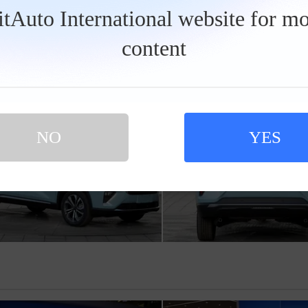
BitAuto International website for mo
保养信息
情景模式
content
NO
YES