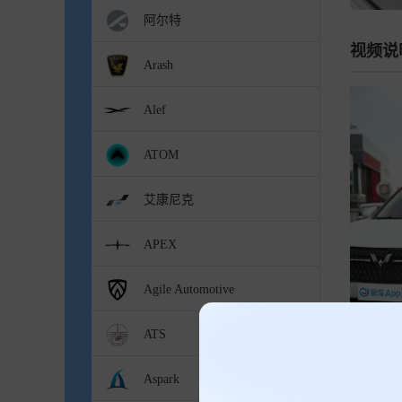
阿尔特
视频说
Arash
Alef
ATOM
艾康尼克
APEX
Agile Automotive
ATS
Aspark