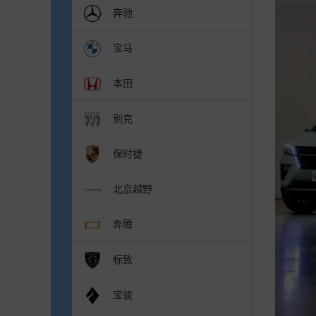
奔驰
宝马
本田
别克
保时捷
北京越野
奔腾
标致
宝骏