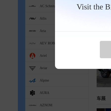
Visit the 
AC Schnitzer
全车总览
Atlis
官方
Aria
AEV ROBOTICS
Ariel
Aviar
Alpine
AURA
车展
AZNOM