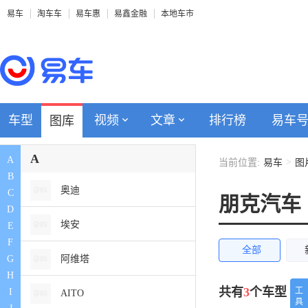
易车
淘车车
易车惠
易鑫金融
本地车市
车型
视频
文章
排行榜
易车
图库
A
A
>
当前位置:
易车
图
B
奥迪
C
朋克汽车
D
埃安
E
F
全部
阿维塔
G
H
共有
3
个车型
工
I
AITO
具