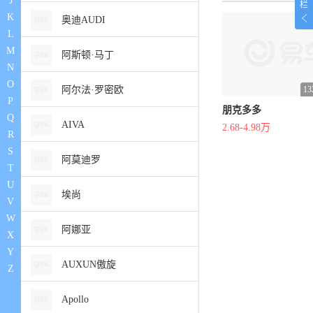
J
栏
K
奥迪AUDI
L
M
阿斯顿·马丁
N
O
阿尔法·罗密欧
1
P
朋克多多
Q
AIVA
2.68-4.98万
R
S
阿莫迪罗
T
U
埃尚
V
W
阿娜亚
X
Y
AUXUN傲旋
Z
Apollo