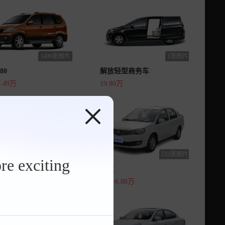
1499张图片
1张图片
80
解放轻型商务车
7.49万
19.80万
4张图片
532张图片
re exciting
7 EV
威志
8万
5.38-6.88万