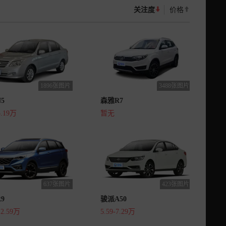
关注度
价格
1896张图片
3488张图片
5
森雅R7
5.19万
暂无
637张图片
423张图片
9
骏派A50
12.59万
5.59-7.29万