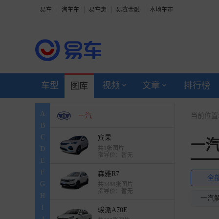
易车
淘车车
易车惠
易鑫金融
本地车市
一汽解放
一汽解放轻卡
宇通客车
车型
视频
文章
排行榜
图库
英力士
A
一汽
当前位置
B
C
宾果
一
共1张图片
D
指导价：暂无
E
F
森雅R7
全
G
共3488张图片
指导价：暂无
H
一汽
I
骏派A70E