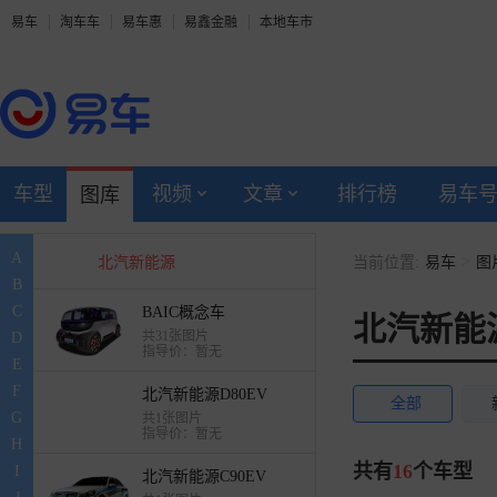
易车
淘车车
易车惠
易鑫金融
本地车市
北汽瑞翔
北汽昌河
宝沃
车型
视频
文章
排行榜
易车
图库
北汽幻速
A
>
北汽新能源
当前位置:
易车
图
B
C
BAIC概念车
北汽新能
共31张图片
D
指导价：暂无
E
F
北汽新能源D80EV
全部
G
共1张图片
指导价：暂无
H
共有
16
个车型
I
北汽新能源C90EV