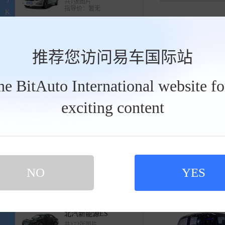
J
共1张图片
指导价：暂无
K
L
北汽新能源ES210
M
共1张图片
指导价：暂无
N
推荐您访问易车国际站
O
北汽新能源EC3
P
共580张图片
北汽新能源EC
the BitAuto International website f
指导价：7.38-7.98万
Q
5.58万
R
工
exciting content
北汽新能源EH
S
具
共10张图片
栏
指导价：34.58-35.58万
T
U
北汽新能源EC
V
共696张图片
W
指导价：5.58万
X
NO
YES
北汽新能源EU
北汽新能源EV
Y
共595张图片
17.78-18.99万
Z
指导价：12.98万
北汽新能源ES
共172张图片