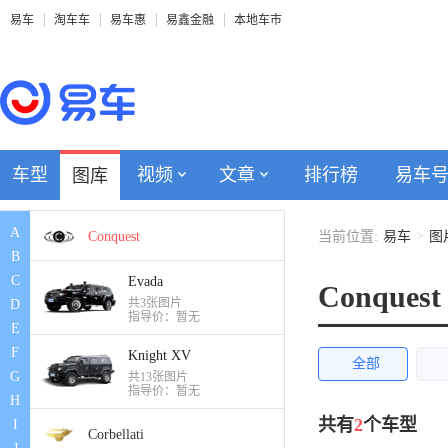
易车
淘车车
易车惠
易鑫金融
本地车市
Czinger
Caterham
Canoo
车型
视频
文章
排行榜
易车
图库
Continental
A
>
Conquest
当前位置:
易车
图
B
C
Evada
Conquest
共3张图片
D
指导价：暂无
E
F
Knight XV
全部
G
共13张图片
指导价：暂无
H
共有
2
个车型
I
Corbellati