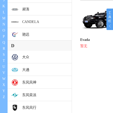
J
K
昶洧
L
工
具
M
栏
CANDELA
N
O
驰远
P
Evada
Q
D
暂无
R
S
大众
T
U
大通
V
W
东风风神
X
Y
东风奕派
Z
东风风行