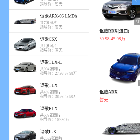
指导价：暂无
讴歌ARX-06 LMDh
3
共7张图片
指导价：暂无
讴歌RDX(进口)
39.98-45.98万
讴歌CSX
共1张图片
指导价：暂无
讴歌TLX-L
共994张图片
指导价：27.98-37.98万
讴歌TLX
讴歌ADX
共459张图片
指导价：38.98-43.90万
暂无
讴歌RLX
共689张图片
指导价：109.80万
讴歌ILX
共2532张图片