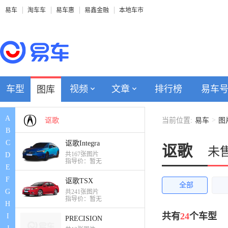
易车
淘车车
易车惠
易鑫金融
本地车市
诺博汽车
Nilu
O
车型
视频
文章
排行榜
易车
图库
欧拉
A
>
讴歌
当前位置:
易车
图
B
C
讴歌Integra
讴歌
未
共167张图片
D
指导价：暂无
E
F
讴歌TSX
全部
G
共241张图片
指导价：暂无
H
共有
24
个车型
I
PRECISION