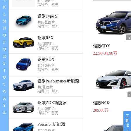
J
共12张图片
指导价：暂无
K
L
讴歌Type S
M
共89张图片
指导价：暂无
N
O
4
讴歌RSX
P
共7张图片
讴歌CDX
指导价：暂无
Q
22.98-34.98万
R
讴歌ADX
S
共21张图片
指导价：暂无
T
U
讴歌Performance新能源
V
共7张图片
W
指导价：暂无
X
讴歌ZDX新能源
讴歌NSX
Y
共29张图片
289.00万
Z
指导价：暂无
工
具
Precision新能源
栏
共20张图片