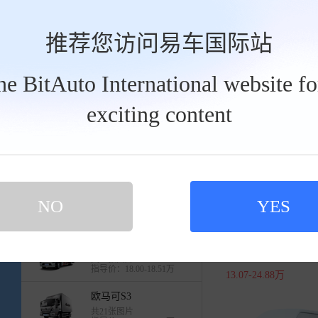
指导价：6.29-9.68万
瑞沃小金刚
推荐您访问易车国际站
共289张图片
指导价：7.60-7.80万
the BitAuto International website f
欧马可S1
共547张图片
工
exciting content
指导价：10.49-11.13万
具
祥菱Q
栏
4.2899-6.1799万
时代M3
共2张图片
指导价：10.00万
奥铃大黄蜂
NO
YES
共1张图片
指导价：17.725-26.00万
1
欧航R pro
图雅诺X8
共37张图片
指导价：18.00-18.51万
13.07-24.88万
欧马可S3
共21张图片