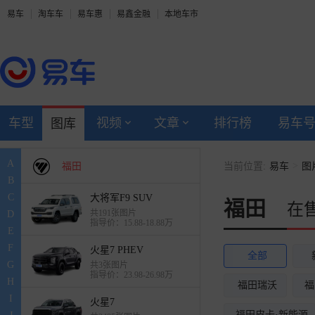
易车
淘车车
易车惠
易鑫金融
本地车市
F
丰田
福特
车型
视频
文章
排行榜
易车
图库
方程豹
A
>
福田
当前位置:
易车
图
B
C
大将军F9 SUV
福田
在
共191张图片
D
指导价：15.88-18.88万
E
F
火星7 PHEV
全部
G
共3张图片
指导价：23.98-26.98万
H
福田瑞沃
福
I
火星7
福田皮卡·新能源