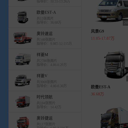
指导价：10.55-13.26万
欧曼EST-A
共13张图片
指导价：36.68万
2
风景G9
奥铃速运
11.05-17.87万
共340张图片
指导价：9.085-12.115万
祥菱M
共2786张图片
指导价：4.86-6.29万
祥菱V
共3066张图片
指导价：4.00-6.30万
欧曼EST-A
36.68万
时代领航
共194张图片
指导价：14.42万
奥铃捷运
共117张图片