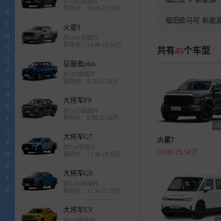
J
共2485张图片
指导价：10.98-23.58万
K
福田欧马可·新能
L
火星9
M
共1191张图片
指导价：14.98-19.98万
N
共有
45
个车型
O
征服者plus
P
共587张图片
指导价：8.58-16.28万
Q
R
大将军F9
S
共1435张图片
指导价：8.98-22.58万
T
2
U
大将军G7
火星7
V
共716张图片
10.98-23.58万
W
指导价：11.48-16.18万
X
大将军G9
Y
共5208张图片
Z
指导价：11.58-22.78万
大将军EV
共628张图片