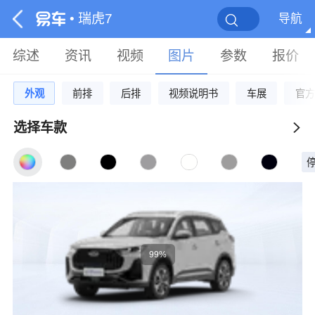
• 瑞虎7
导航
综述
资讯
视频
图片
参数
报价
外观
前排
后排
视频说明书
车展
官方
选择车款
99%