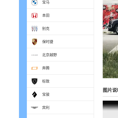
宝马
本田
别克
保时捷
北京越野
奔腾
标致
图片说
宝骏
宾利