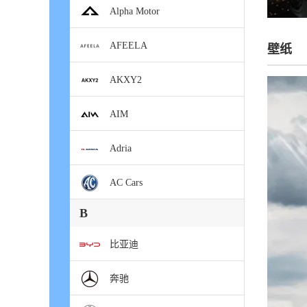
Alpha Motor
AFEELA
壁纸
AKXY2
AIM
Adria
AC Cars
B
比亚迪
奔驰