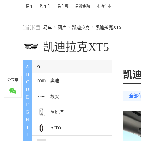
易车
淘车车
易车惠
易鑫金融
本地车市
>
>
>
当前位置:
易车
图片
凯迪拉克
凯迪拉克XT5
凯迪拉克XT5
A
A
凯迪
B
分享至
奥迪
C
D
全部
埃安
E
F
阿维塔
G
H
I
AITO
J