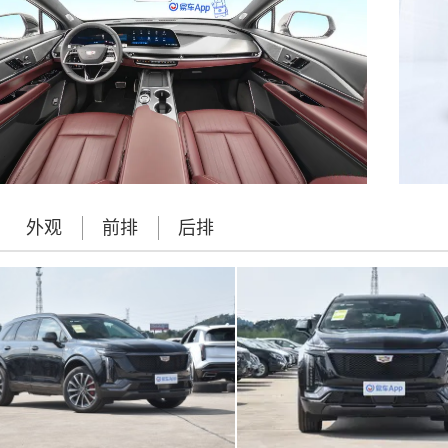
外观
前排
后排