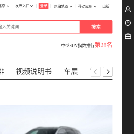
北京
发布入口
登录
网站地图
移动应用
出版
第28名
中型SUV指数排行
排
视频说明书
车展
官方
图片