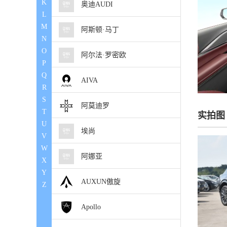
K
奥迪AUDI
L
M
阿斯顿·马丁
N
O
阿尔法·罗密欧
P
Q
AIVA
R
S
阿莫迪罗
T
实拍图
U
埃尚
V
W
阿娜亚
X
Y
AUXUN傲旋
Z
Apollo