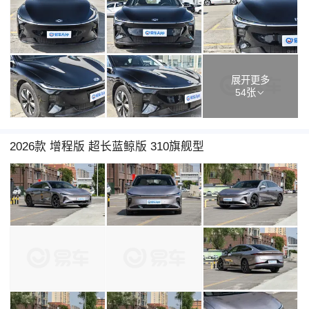
展开更多
54张
2026款 增程版 超长蓝鲸版 310旗舰型