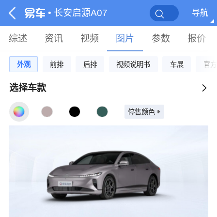
• 长安启源A07
导航
综述
资讯
视频
图片
参数
报价
外观
前排
后排
视频说明书
车展
官方
选择车款
停售颜色