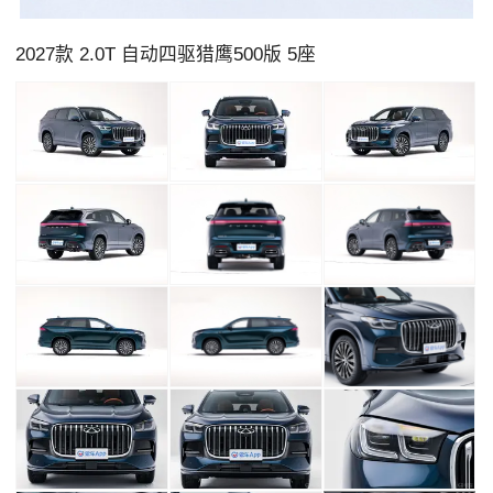
2027款 2.0T 自动四驱猎鹰500版 5座