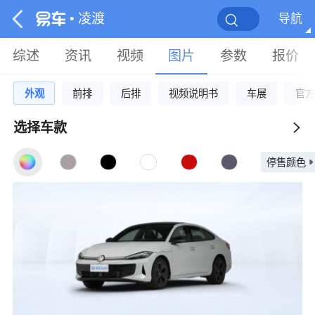
• 凌渡
导航
综述
资讯
视频
图片
参数
报价
外观
前排
后排
视频说明书
车展
官方
选择车款
停售颜色