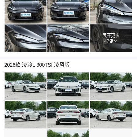
展开更多
47张
2026款 凌渡L 300TSI 凌风版