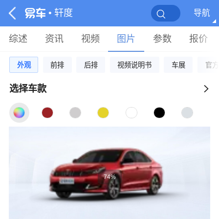
• 轩度
导航
综述
资讯
视频
图片
参数
报价
外观
前排
后排
视频说明书
车展
官方
选择车款
74%