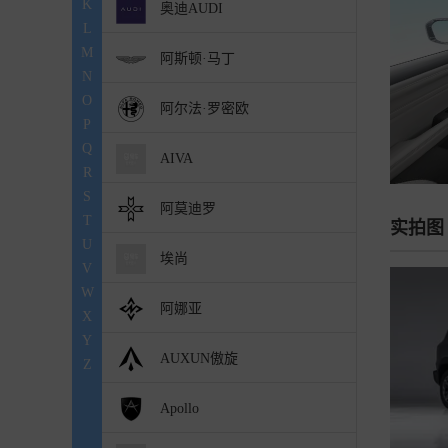
K
奥迪AUDI
L
M
阿斯顿·马丁
N
O
阿尔法·罗密欧
P
Q
AIVA
R
S
阿莫迪罗
T
实拍图
U
埃尚
V
W
阿娜亚
X
Y
AUXUN傲旋
Z
Apollo