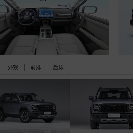
外观
前排
后排