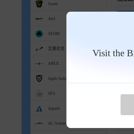
Arash
Alef
ATOM
艾康尼克
Visit the 
APEX
Agile Automotive
ATS
车型规格
Aspark
官方
AC Schnitzer