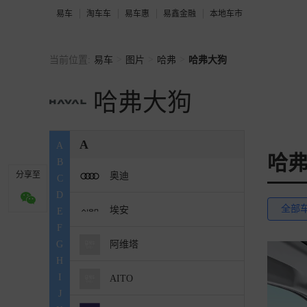
易车
淘车车
易车惠
易鑫金融
本地车市
>
>
>
当前位置:
易车
图片
哈弗
哈弗大狗
哈弗大狗
A
A
哈
B
分享至
奥迪
C
D
全部
埃安
E
F
阿维塔
G
H
I
AITO
J