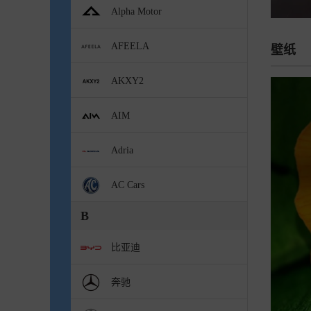
Alpha Motor
AFEELA
壁纸
AKXY2
AIM
Adria
AC Cars
B
比亚迪
奔驰