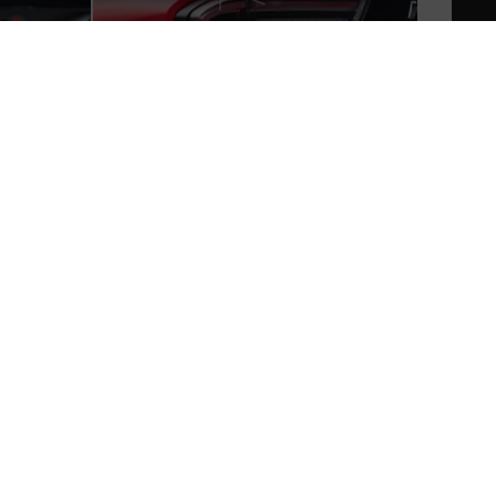
bao@yiche.com
京ICP备09064160号