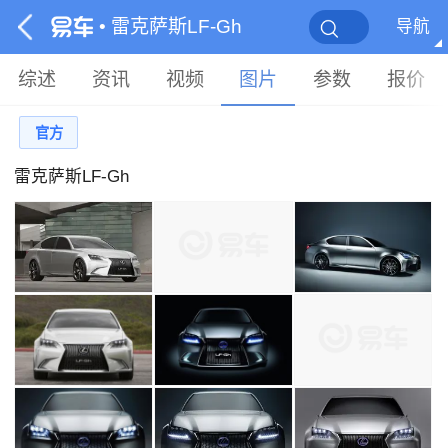
• 雷克萨斯LF-Gh
导航
综述
资讯
视频
图片
参数
报价
官方
雷克萨斯LF-Gh