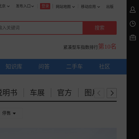
北京
发布入口
登录
网站地图
移动应用
出版
第10名
紧凑型车指数排行
知识库
问答
二手车
社区
说明书
车展
官方
图片说明书
停售