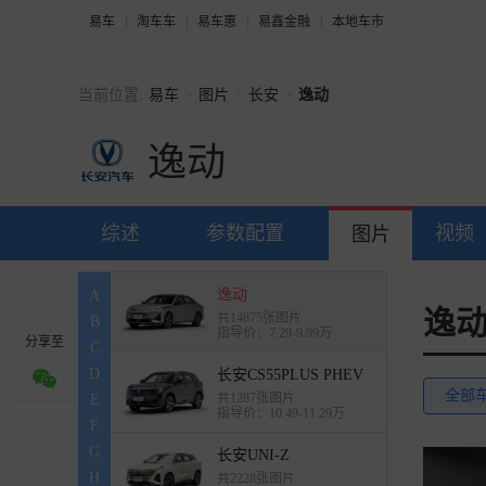
指导价：9.99-12.29万
易车
淘车车
易车惠
易鑫金融
本地车市
长安UNI-V 智电iDD
共2237张图片
指导价：11.49-15.99万
>
>
>
当前位置:
易车
图片
长安
逸动
长安UNI-V
逸动
共8703张图片
指导价：10.29-12.39万
逸动PHEV
综述
参数配置
视频
图片
共779张图片
指导价：8.49-9.99万
逸动
A
逸
共14875张图片
B
指导价：7.29-9.99万
分享至
C
D
长安CS55PLUS PHEV
全部
共1287张图片
E
指导价：10.49-11.29万
F
G
长安UNI-Z
H
共2228张图片