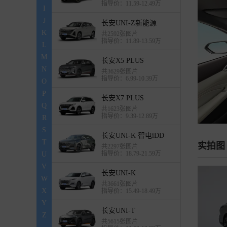
指导价：11.59-12.49万
I
J
长安UNI-Z新能源
K
共2592张图片
指导价：11.89-13.59万
L
M
长安X5 PLUS
N
共3629张图片
指导价：6.99-10.39万
O
P
长安X7 PLUS
Q
共1623张图片
指导价：9.39-12.89万
R
S
长安UNI-K 智电iDD
T
实拍图
共2297张图片
指导价：18.79-21.59万
U
V
长安UNI-K
W
共3661张图片
X
指导价：15.49-18.49万
Y
长安UNI-T
Z
共5615张图片