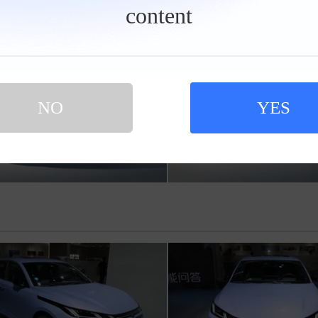
content
NO
YES