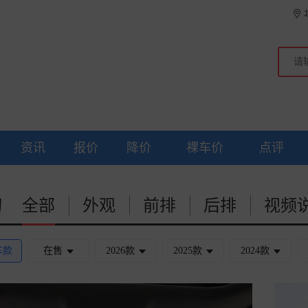
资讯
报价
降价
裸车价
点评
动
全部
外观
前排
后排
视频
车款
在售
2026款
2025款
2024款