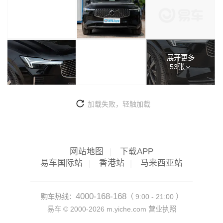
展开更多
53张
加载失败，轻触加载
网站地图
|
下载APP
易车国际站
|
香港站
|
马来西亚站
4000-168-168
购车热线：
（ 9:00 - 21:00 ）
易车 ©
2000-2026
m.yiche.com
营业执照