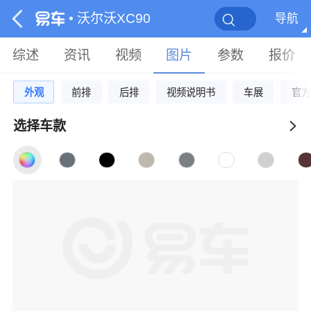
• 沃尔沃XC90
导航
综述
资讯
视频
图片
参数
报价
外观
前排
后排
视频说明书
车展
官方
选择车款