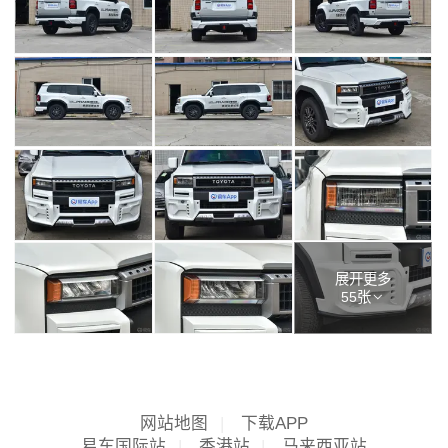
展开更多
55张
网站地图
|
下载APP
易车国际站
|
香港站
|
马来西亚站