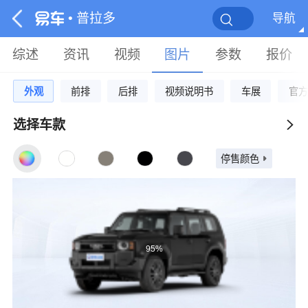
• 普拉多
导航
综述
资讯
视频
图片
参数
报价
外观
前排
后排
视频说明书
车展
官方
选择车款
停售颜色
95%