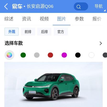
• 长安启源Q06
导航
综述
资讯
视频
图片
参数
报价
外观
前排
后排
官方
选择车款