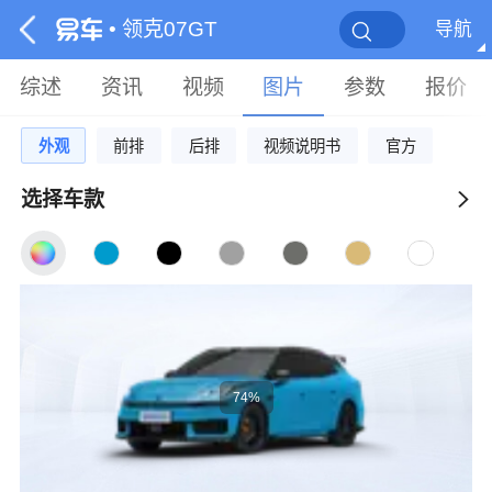
• 领克07GT
导航
综述
资讯
视频
图片
参数
报价
外观
前排
后排
视频说明书
官方
选择车款
74%