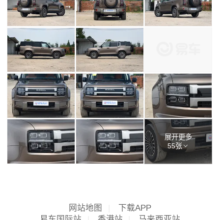
展开更多
55张
网站地图
|
下载APP
易车国际站
|
香港站
|
马来西亚站