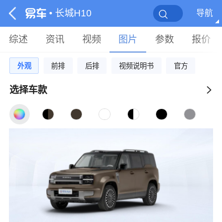
• 长城H10
导航
综述
资讯
视频
图片
参数
报价
外观
前排
后排
视频说明书
官方
选择车款