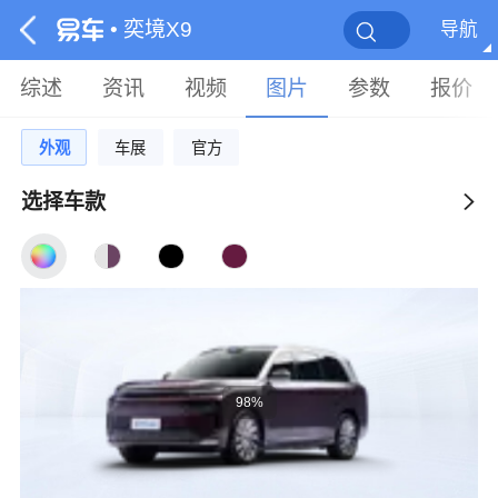
• 奕境X9
导航
综述
资讯
视频
图片
参数
报价
外观
车展
官方
选择车款
98%