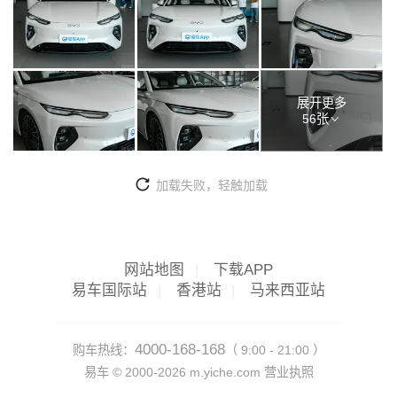
展开更多
56张
加载失败，轻触加载
网站地图
|
下载APP
易车国际站
|
香港站
|
马来西亚站
4000-168-168
购车热线：
（ 9:00 - 21:00 ）
易车 ©
2000-2026
m.yiche.com
营业执照