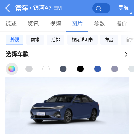
• 银河A7 EM
导航
综述
资讯
视频
图片
参数
报价
外观
前排
后排
视频说明书
车展
官方
选择车款