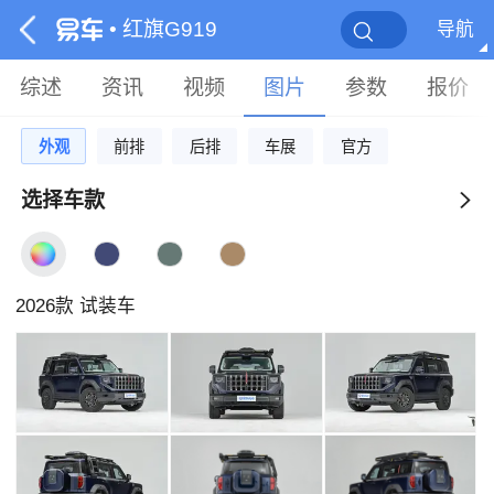
• 红旗G919
导航
综述
资讯
视频
图片
参数
报价
外观
前排
后排
车展
官方
选择车款
2026款 试装车