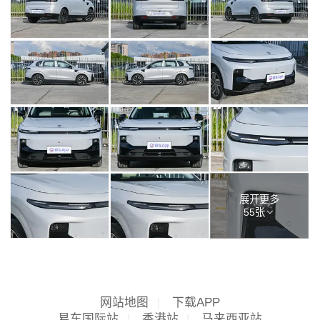
展开更多
55张
网站地图
|
下载APP
易车国际站
|
香港站
|
马来西亚站