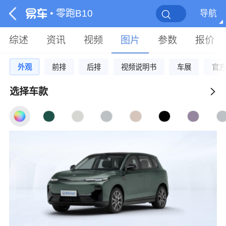
• 零跑B10
导航
综述
资讯
视频
图片
参数
报价
外观
前排
后排
视频说明书
车展
官方
选择车款