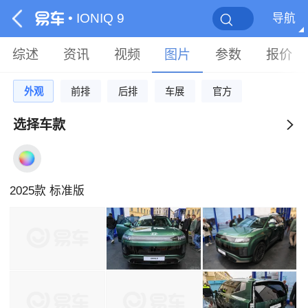
• IONIQ 9
导航
综述
资讯
视频
图片
参数
报价
外观
前排
后排
车展
官方
选择车款
2025款 标准版