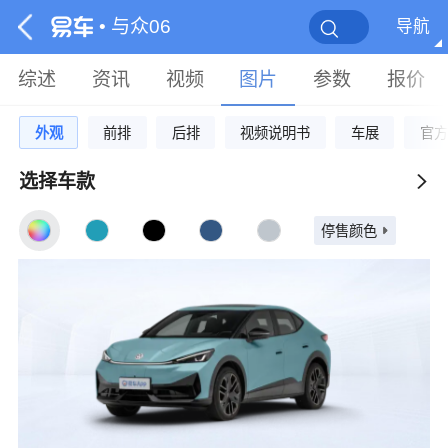
• 与众06
导航
综述
资讯
视频
图片
参数
报价
外观
前排
后排
视频说明书
车展
官方
选择车款
停售颜色