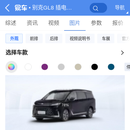
• 别克GL8 插电混动
导航
综述
资讯
视频
图片
参数
报价
外观
前排
后排
视频说明书
车展
官方
选择车款
78%