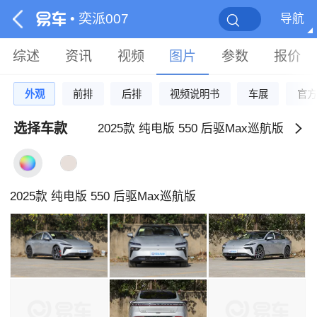
• 奕派007
导航
综述
资讯
视频
图片
参数
报价
外观
前排
后排
视频说明书
车展
官方
选择车款
2025款 纯电版 550 后驱Max巡航版
2025款 纯电版 550 后驱Max巡航版