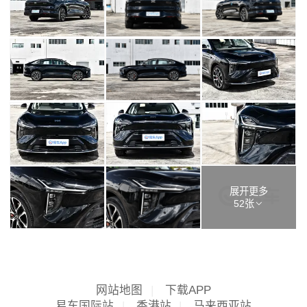
展开更多
52张
网站地图
|
下载APP
易车国际站
|
香港站
|
马来西亚站