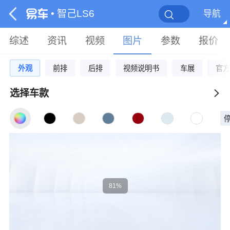
• 智己LS6
导航
综述
资讯
视频
图片
参数
报价
外观
前排
后排
视频说明书
车展
官方
选择车款
85%