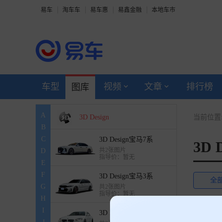
易车
淘车车
易车惠
易鑫金融
本地车市
深向
Silence
Sollers
车型
视频
文章
排行榜
图库
Slate
A
3D Design
当前位置
B
C
3D Design宝马7系
3D 
共2张图片
D
指导价：暂无
E
F
3D Design宝马3系
全
G
共2张图片
指导价：暂无
H
共有
7
I
3D Design宝马M2