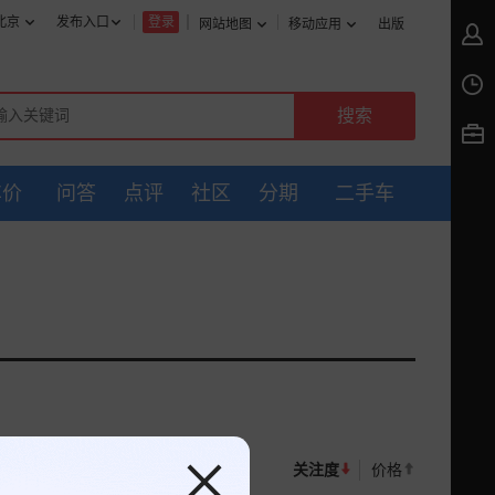
北京
发布入口
登录
网站地图
移动应用
出版
车价
问答
点评
社区
分期
二手车
关注度
价格