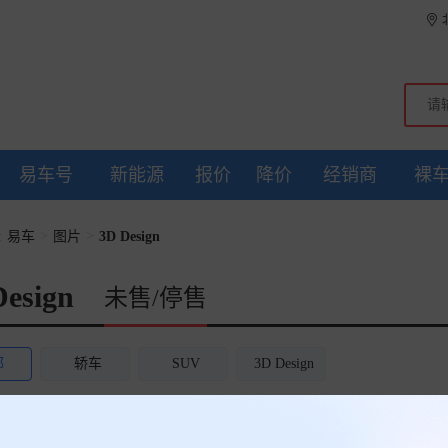
易车号
新能源
报价
降价
经销商
裸
>
>
:
易车
图片
3D Design
Design
未售/停售
部
轿车
SUV
3D Design
个车型