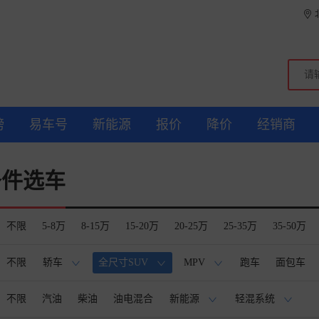
榜
易车号
新能源
报价
降价
经销商
条件选车
不限
5-8万
8-15万
15-20万
20-25万
25-35万
35-50万
不限
轿车
全尺寸SUV
MPV
跑车
面包车
>
>
>
不限
汽油
柴油
油电混合
新能源
轻混系统
>
>