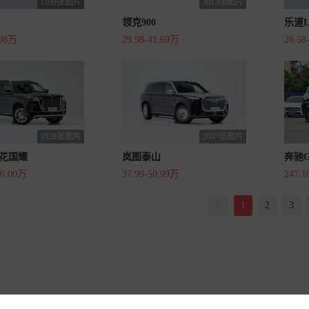
1199张图片
3013张图片
领克900
乐道L
.98万
29.98-41.69万
26.58
1938张图片
2007张图片
花国耀
岚图泰山
奔驰G
66.00万
37.99-50.99万
247.
<
1
2
3