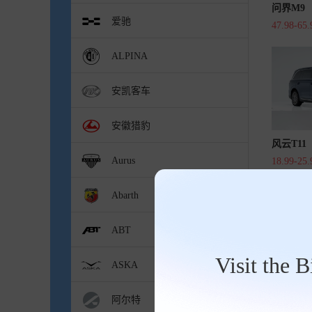
问界M9
爱驰
47.98-65
ALPINA
安凯客车
安徽猎豹
风云T11
Aurus
18.99-25
Abarth
ABT
Visit the 
ASKA
仰望U8L
128.00-1
阿尔特