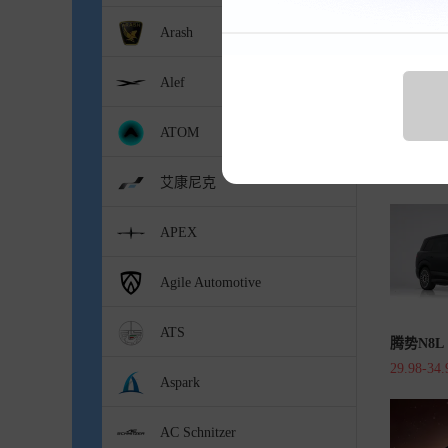
Arash
Alef
ATOM
奕境X9
暂无
艾康尼克
APEX
Agile Automotive
ATS
腾势N8L
29.98-34
Aspark
AC Schnitzer