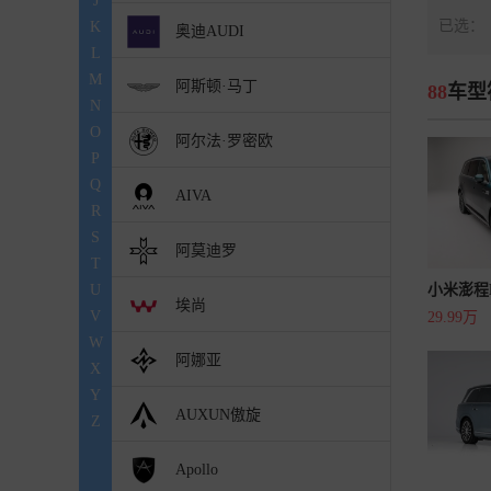
J
已选：
K
奥迪AUDI
L
M
阿斯顿·马丁
88
车型
N
O
阿尔法·罗密欧
P
Q
AIVA
R
S
阿莫迪罗
T
U
小米澎程N
埃尚
V
29.99万
W
阿娜亚
X
Y
AUXUN傲旋
Z
Apollo