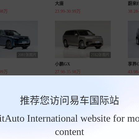
大唐
蔚来E
.98万
23.99-30.99万
38.28
2081张图片
2182张图片
小鹏GX
享界G
.99万
27.98-35.98万
43.98
推荐您访问易车国际站
BitAuto International website for mo
1856张图片
12326张图片
奔驰GLS
仰望U
content
45.80万
96.80-139.82万
100.