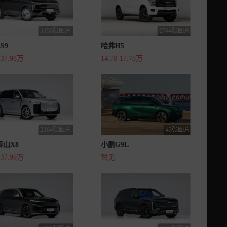
1150张图片
2744张图片
S9
哈弗H5
-37.98万
14.78-17.78万
2164张图片
43张图片
泰山X8
小鹏G9L
-37.99万
暂无