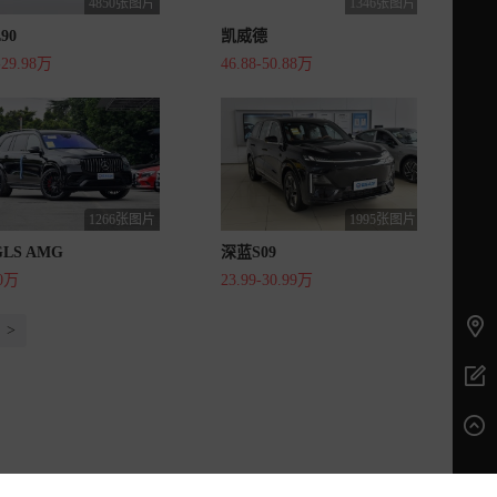
4850张图片
1346张图片
90
凯威德
-29.98万
46.88-50.88万
1266张图片
1995张图片
LS AMG
深蓝S09
10万
23.99-30.99万
>