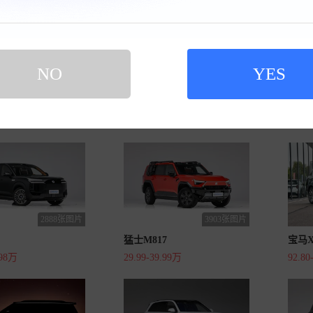
NO
YES
419张图片
37张图片
奥迪Q9
理想L
暂无
45.98
2888张图片
3903张图片
猛士M817
宝马X
.98万
29.99-39.99万
92.80