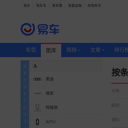
易车
淘车车
易车惠
易鑫金融
本地车市
车型
视频
文章
排行
图库
A
A
按
B
奥迪
C
D
价格
埃安
E
F
级别
阿维塔
G
H
燃料
I
AITO