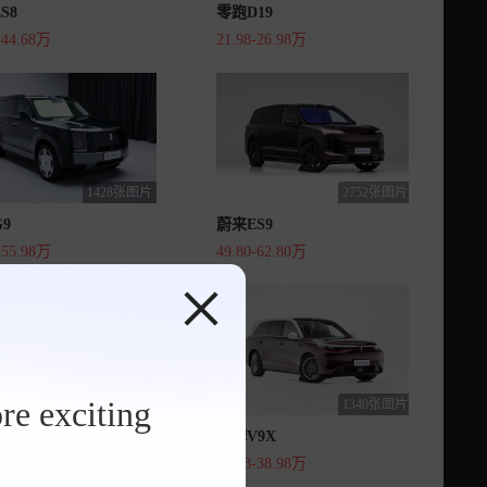
S8
零跑D19
-44.68万
21.98-26.98万
1428张图片
2752张图片
9
蔚来ES9
-55.98万
49.80-62.80万
re exciting
2885张图片
1340张图片
8
魏牌V9X
80万
33.18-38.98万